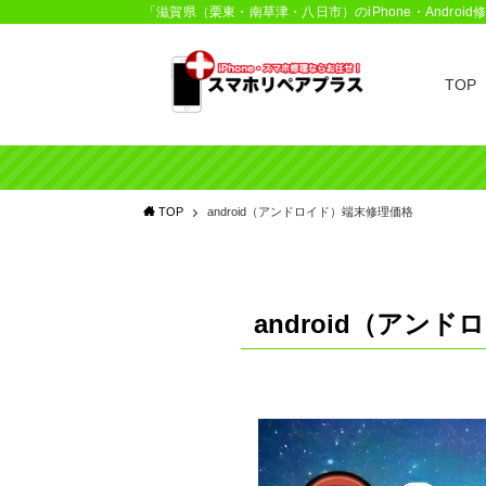
「滋賀県（栗東・南草津・八日市）のiPhone・Andr
TOP
TOP
android（アンドロイド）端末修理価格
android（アン